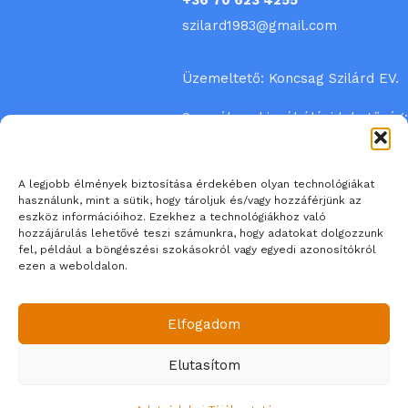
+36 70 623 4255
szilard1983@gmail.com
Üzemeltető: Koncsag Szilárd EV.
Személyes kipróbálási lehetőség:
Gárdony, Tutaj utca 7.
A legjobb élmények biztosítása érdekében olyan technológiákat
használunk, mint a sütik, hogy tároljuk és/vagy hozzáférjünk az
Előzetes bejelentkezés
eszköz információihoz. Ezekhez a technológiákhoz való
hozzájárulás lehetővé teszi számunkra, hogy adatokat dolgozzunk
szükséges!
fel, például a böngészési szokásokról vagy egyedi azonosítókról
ezen a weboldalon.
Elfogadom
Elutasítom
© 2026 BESTMOPED - bestmoped.hu