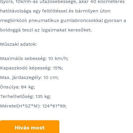
Gyors, 10kmh-ás utazósebessége, akár 40 kilométeres
hatótávolsága egy feltöltéssel és bármilyen úton
megbirkózó pneumatikus gumiabroncsokkal gyorsan a
boldoggá teszi az izgalmakat keresőket.
Műszaki adatok:
Maximális sebesség: 10 km/h;
Kapaszkodó képesség: 15%;
Max. járdaszegély: 10 cm;
Önsúlya: 84 kg;
Terhelhetőség: 135 kg;
Méretei(H*SZ*M): 124*61*99;
Hívás most